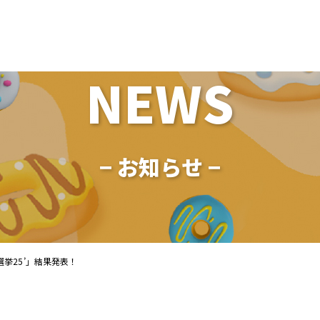
NEWS
− お知らせ −
挙25’」結果発表！