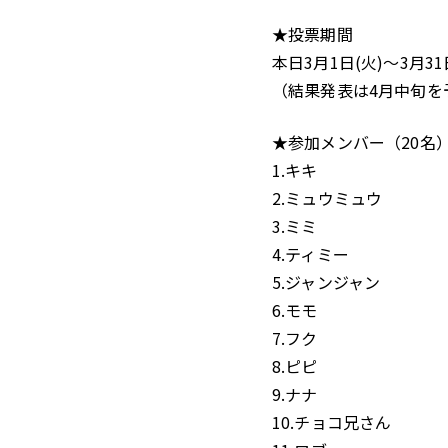
★投票期間
本日3月1日(火)〜3月31日
（結果発表は4月中旬を
★参加メンバー（20名
1.キキ
2.ミュウミュウ
3.ミミ
4.ティミー
5.ジャンジャン
6.モモ
7.フク
8.ピピ
9.ナナ
10.チョコ兄さん